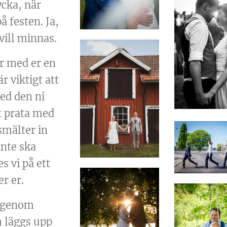
ycka, när
å festen. Ja,
vill minnas.
är med er en
r viktigt att
ed den ni
tt prata med
smälter in
inte ska
es vi på ett
r er.
a genom
n läggs upp