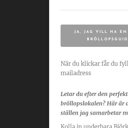
JA, JAG VILL HA EN
BRÖLLOPSGUI
När du klickar får du fyll
mailadress
Letar du efter den perfek
bröllopslokalen? Här är d
ställen jag samarbetar m
Kolla in underbara Björk