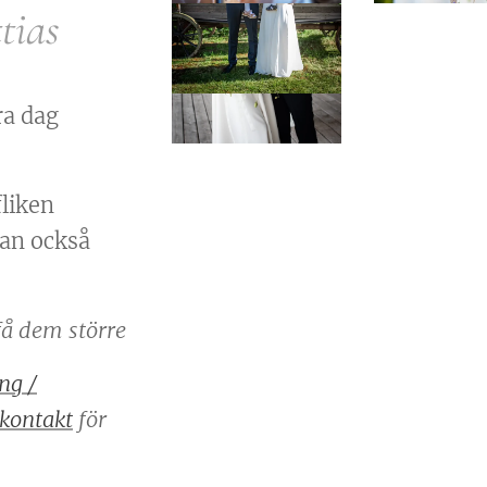
tias
ra dag
fliken
an också
 få dem större
ng /
kontakt
för