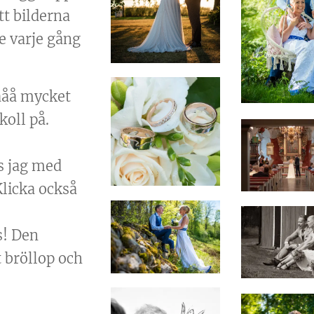
att bilderna
le varje gång
ååå mycket
koll på.
s jag med
Klicka också
s! Den
t bröllop och