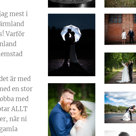
jag mest i
Värmland
s! Varför
nnland
hemstad
 det är med
 med en stor
 jobba med
fotar ALLT
er, när ni
 gamla