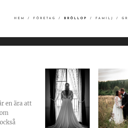
HEM
FÖRETAG
BRÖLLOP
FAMILJ
GR
r en ära att
 som
 också