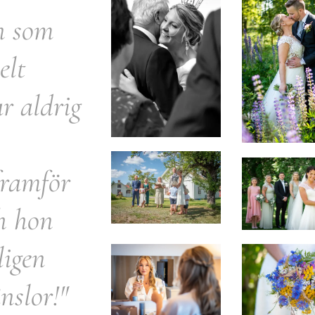
in som
elt
ar aldrig
framför
h hon
ligen
nslor!"