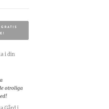
 GRATIS
DE!
a i din
ta
e otroliga
ed!
a Gård i