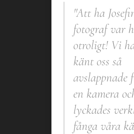
"Att ha Josef
fotograf var h
otroligt! Vi h
känt oss så
avslappnade 
en kamera oc
lyckades verk
fånga våra kä