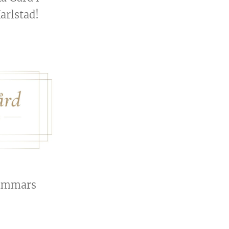
arlstad!
hammars