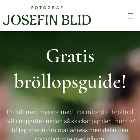
Gratis
bröllopsguide!
En pdf med massor med tips inför ditt bröllop!
Fyll i uppgifter nedan så skickar jag den inom 24
h! Jag sparar din mailadress men delar den
självklart inte med någon.