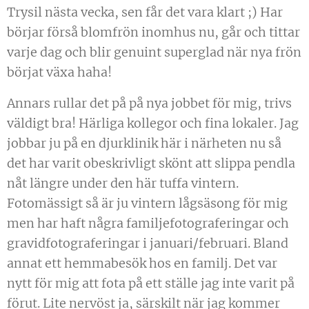
Trysil nästa vecka, sen får det vara klart ;) Har
börjar förså blomfrön inomhus nu, går och tittar
varje dag och blir genuint superglad när nya frön
börjat växa haha!
Annars rullar det på på nya jobbet för mig, trivs
väldigt bra! Härliga kollegor och fina lokaler. Jag
jobbar ju på en djurklinik här i närheten nu så
det har varit obeskrivligt skönt att slippa pendla
nåt längre under den här tuffa vintern.
Fotomässigt så är ju vintern lågsäsong för mig
men har haft några familjefotograferingar och
gravidfotograferingar i januari/februari. Bland
annat ett hemmabesök hos en familj. Det var
nytt för mig att fota på ett ställe jag inte varit på
förut. Lite nervöst ja, särskilt när jag kommer